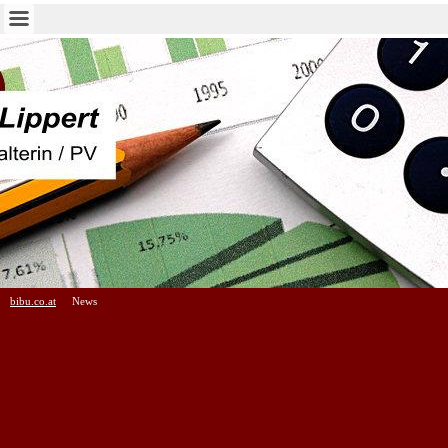
bibu.co.at
News