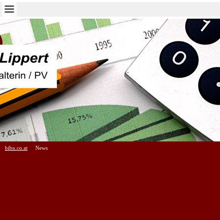
bibu.co.at
News