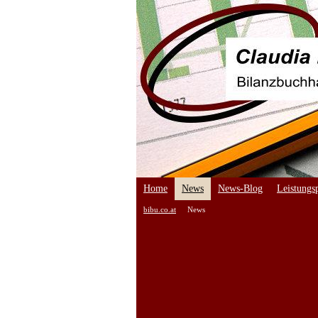
Home
News
News-Blog
Leistungsp
bibu.co.at
News