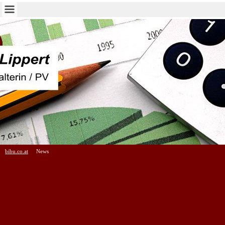
bibu.co.at
News