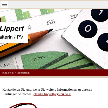
bibu.co.at
>
Impressum
Kontaktieren Sie uns, wenn Sie weitere Informationen zu unseren
Leistungen wünschen
:
claudia.lippert(at)bibu.co.at