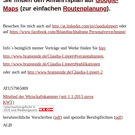
Sie finden den Anfahrtsplan auf
Google-
Maps
(zur einfachen
Routenplanung
).
Besuchen Sie mich auch auf
http://at.linkedin.com/in/claudialippert
oder
auf
https://www.facebook.com/Bilanzbuchhaltung.Personalverrechnung/
Info`s bezüglich meiner Vorträge und Werke finden Sie
hier
,
http://www.brainguide.de/Claudia-Lippert#veranstaltungen
,
http://www.brainguide.de/Claudia-Lippert#publikationen
oder auch auf
http://www.brainguide.de/Claudia-Lippert-2
ATU57965009
Mitglied der Wirtschaftskammer (seit 1.1.2013 zuvor
KWT)
berufsrechtliche Vorschriften (
pdf
) und spezielle Berufspflichten (
pdf
)
AGB