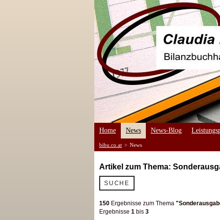
Home
News
News-Blog
Leistungsp
bibu.co.at
>
News
Artikel zum Thema: Sonderaus
SUCHE
150
Ergebnisse zum Thema
"Sonderausgab
Ergebnisse
1
bis
3