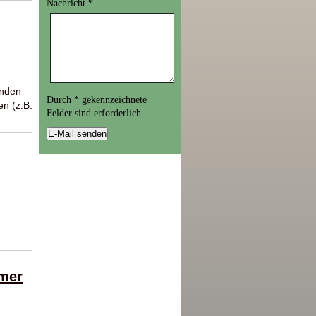
Nachricht
*
enden
Durch
*
gekennzeichnete
n (z.B.
Felder sind erforderlich.
hmer