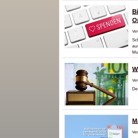
B
O
Ver
Sc
au
Mu
W
Ver
De
M
Ver