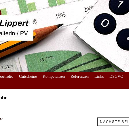
ortfolio
Gutscheine
Kompetenzen
Referenzen
Links
DSGVO
gabe
e"
NÄCHSTE SEI