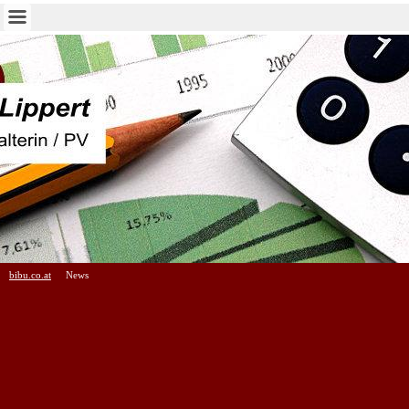
bibu.co.at
News