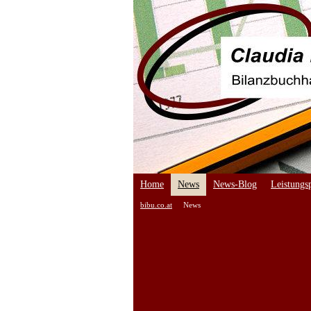
Home
News
News-Blog
Leistungsp
bibu.co.at
News