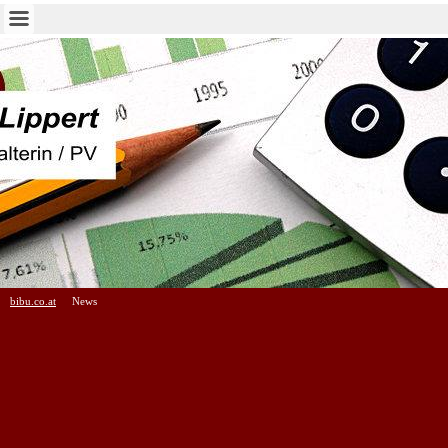
bibu.co.at
News