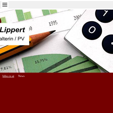
bibu.co.at
News