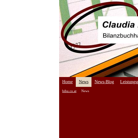
Home
News
News-Blog
Leistungsp
bibu.co.at
News