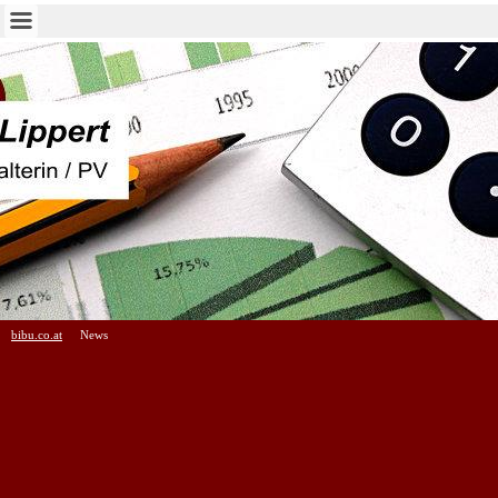
bibu.co.at
News