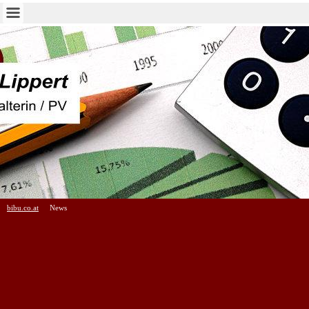
bibu.co.at
News