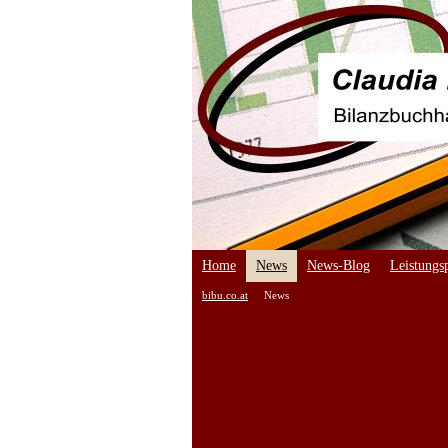
Home
News
News-Blog
Leistungsp
bibu.co.at
News