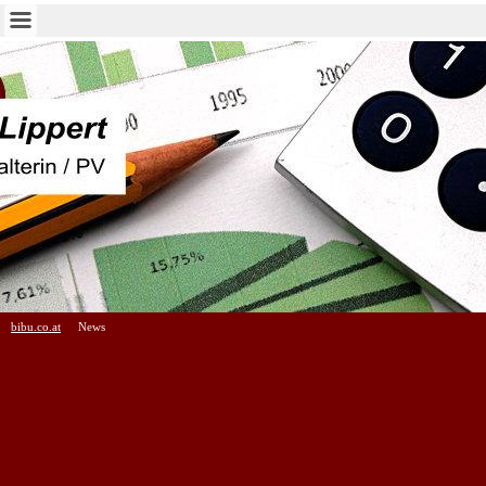
bibu.co.at
News