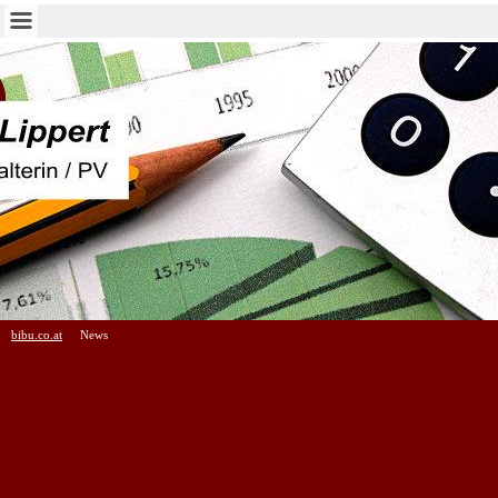
bibu.co.at
News