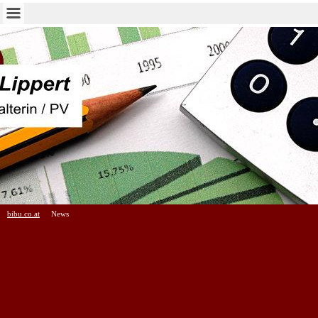
bibu.co.at
News