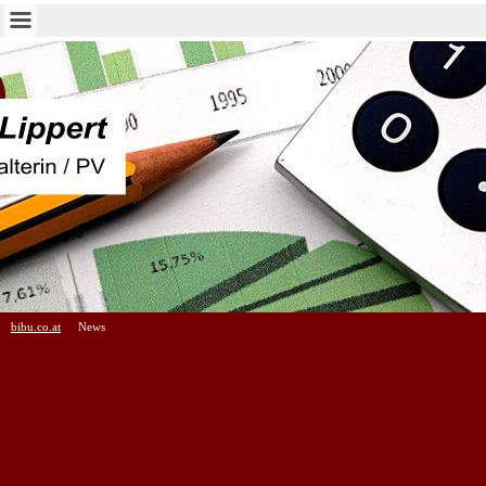
bibu.co.at
News