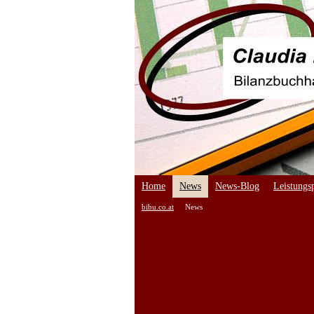
Home
News
News-Blog
Leistungsp
bibu.co.at
News