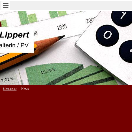
bibu.co.at
News