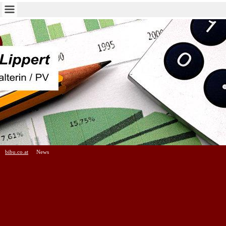
bibu.co.at
News