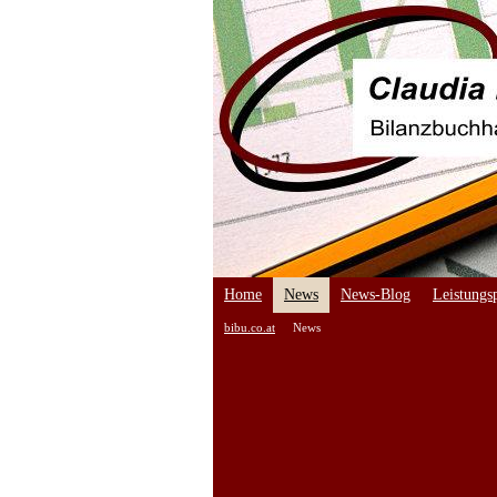
Home
News
News-Blog
Leistungsp
bibu.co.at
News