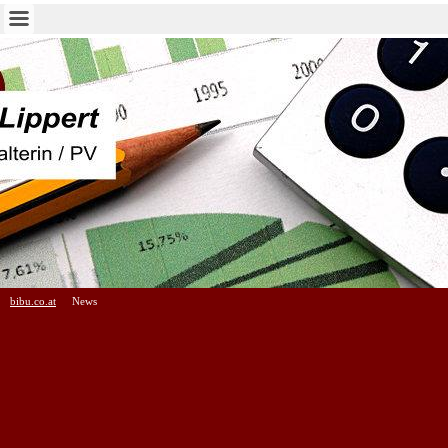
bibu.co.at
News