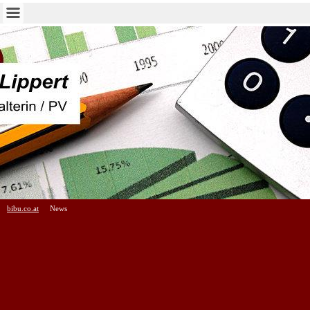
bibu.co.at
News