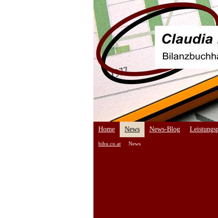
Home
News
News-Blog
Leistungsp
bibu.co.at
News