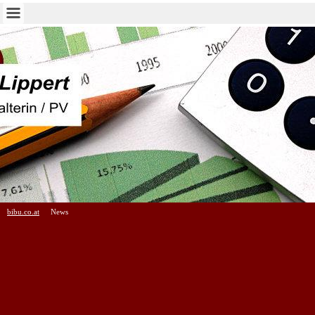
bibu.co.at
News