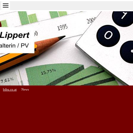
bibu.co.at
News