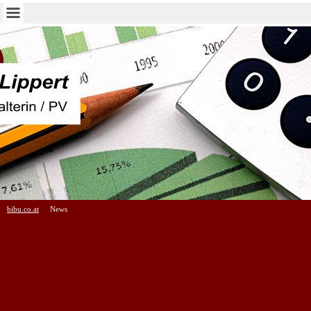
bibu.co.at
News