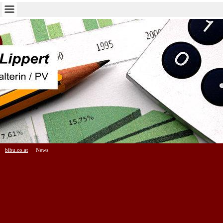
bibu.co.at
News