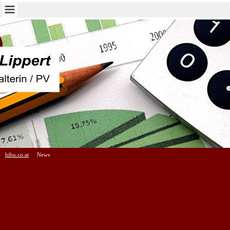
bibu.co.at
News