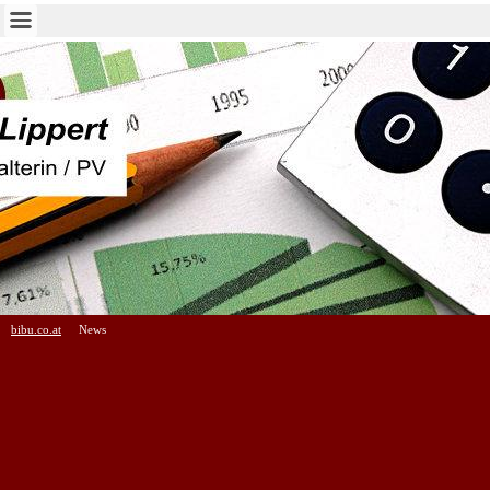
bibu.co.at
News