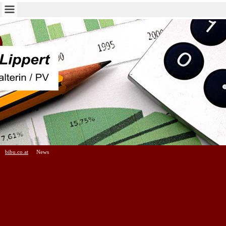
bibu.co.at
News