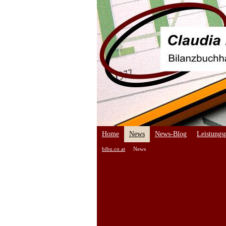
Home
News
News-Blog
Leistungsp
bibu.co.at
News