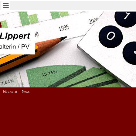
bibu.co.at
News