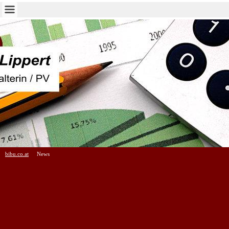
bibu.co.at
News