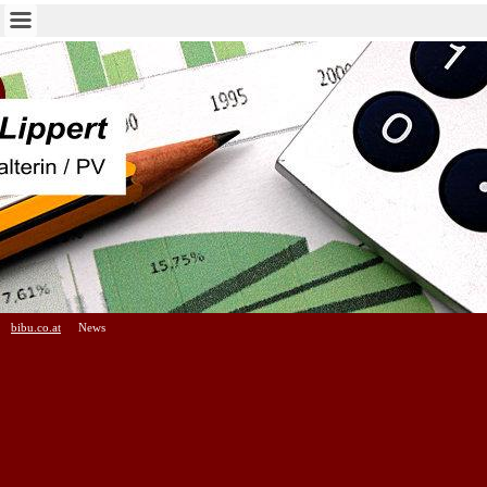
bibu.co.at
News