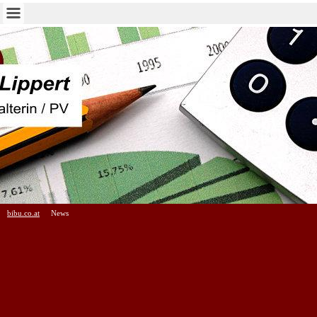
bibu.co.at
News