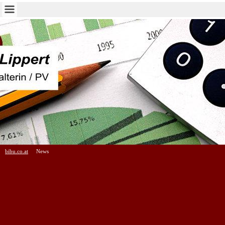
bibu.co.at
News