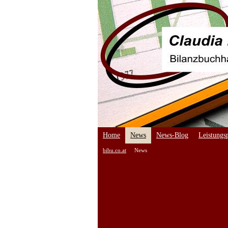
Home
News
News-Blog
Leistungsp
bibu.co.at
News