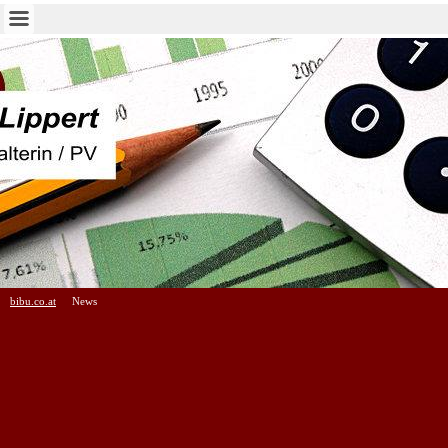
bibu.co.at
News