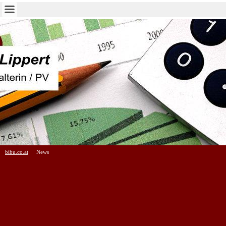
bibu.co.at
News