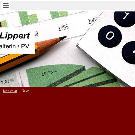
bibu.co.at
News