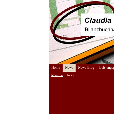
Home
News
News-Blog
Leistungsp
bibu.co.at
News