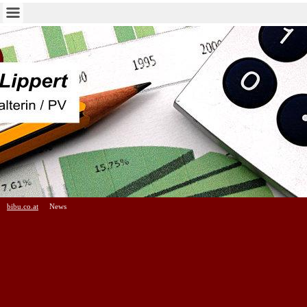
bibu.co.at
News