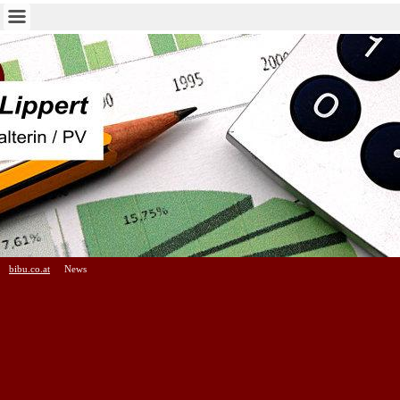
bibu.co.at
News