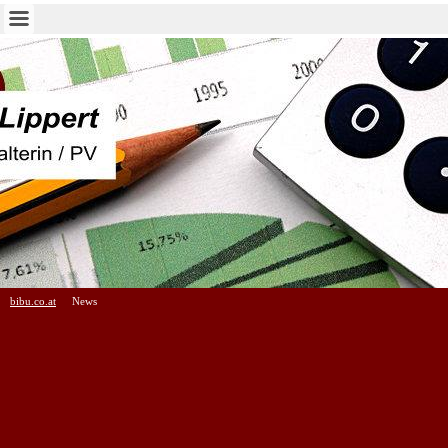
bibu.co.at
News