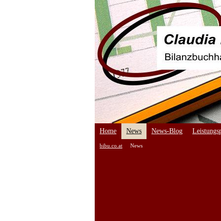
Home
News
News-Blog
Leistungsp
bibu.co.at
News