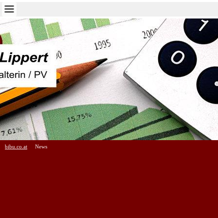
bibu.co.at
News