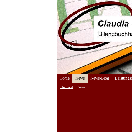
Home
News
News-Blog
Leistungsp
bibu.co.at
News