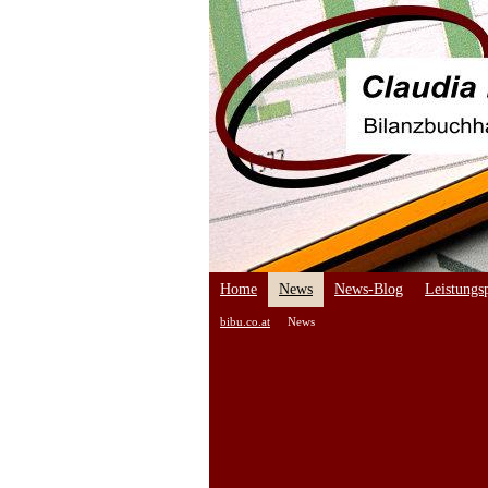
Home
News
News-Blog
Leistungsp
bibu.co.at
News